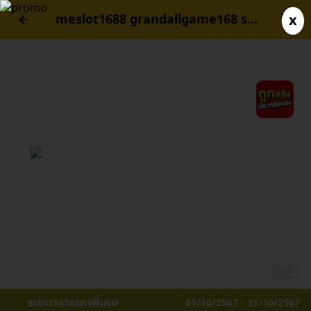
meslot1688 grandallgame168 รอง
x
รับทุกอุปกรณ์ สมัครสมาชิกง่าย ไม่มีขั้น
ต่ำ
1/4
ระยะเวลาราคาพิเศษ
01/10/2567 - 31/10/2567