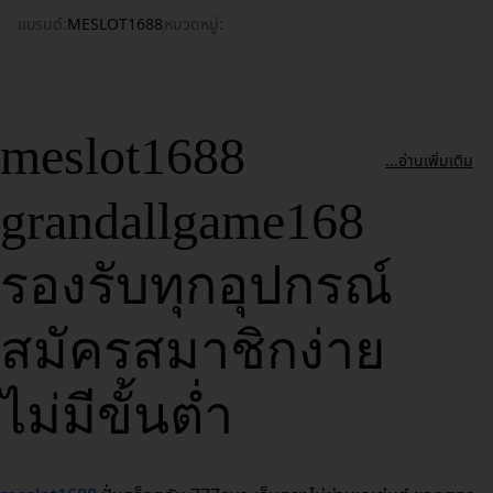
แบรนด์:
MESLOT1688
หมวดหมู่:
meslot1688
...อ่านเพิ่มเติม
grandallgame168
รองรับทุกอุปกรณ์
สมัครสมาชิกง่าย
ไม่มีขั้นต่ำ